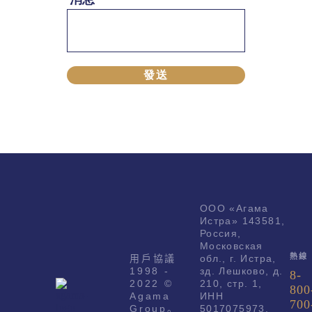
ООО «Агама
Истра» 143581,
Россия,
Московская
熱線
用戶協議
обл., г. Истра,
1998 -
зд. Лешково, д.
8-
2022 ©
210, стр. 1,
800
Agama
ИНН
700
Group。
5017075973,