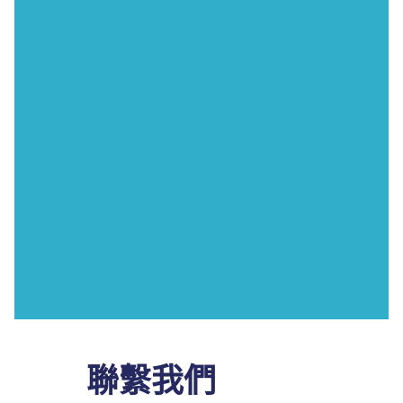
info@agama.info
vostok@agama.info
vostok@agama.info
samara@agama.info
naneve@agama.info
rostov@agama.info
info@agama.info
info@agama.info
聯繫我們