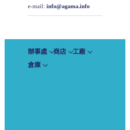
e-mail:
info@agama.info
辦事處
商店
工廠
倉庫
莫斯科
在街上購物。 元帥Biryuzova
Agama Royal Greenland
葉卡捷琳堡
在Khoroshevskoye高速公路
魚類製造廠摩爾曼斯克
莫斯科
新西伯利亞
在Leninsky Prospekt（莫斯科
葉卡捷琳堡
薩馬拉
在街上購物。 卡斯塔納耶夫斯
摩爾曼斯克
聖彼得堡
在街上購物。 Profsoyuznaya
鷹
頓河畔羅斯托夫
在Michurinsky Avenue（莫