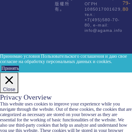
79-
版權所
ОГРН
80
有。
1085017001629,
тел.:
+7(495)580-70-
80, e-mail:
info@agama.info
Принимаю условия
Пользовательского соглашения
и даю свое
согласие на обработку персональных данных и cookies.
Принять
Close
Privacy Overview
This website uses cookies to improve your experience while you
navigate through the website. Out of these cookies, the cookies that are
categorized as necessary are stored on your browser as they are
essential for the working of basic functionalities of the website. We
also use third-party cookies that help us analyze and understand how
you use this website. These cookies will be stored in your browser