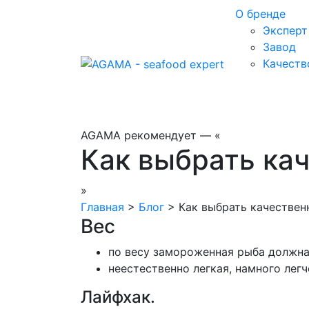
О бренде
Экспер
Завод
Качеств
AGAMA рекомендует —
«
Как выбрать ка
»
Главная
>
Блог
>
Как выбрать качестве
Вес
по весу замороженная рыба должна
неестественно легкая, намного легч
Лайфхак.