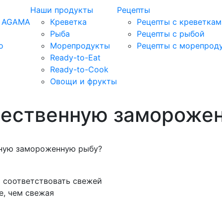
Наши продукты
Рецепты
т AGAMA
Креветка
Рецепты c креветкам
Рыба
Рецепты с рыбой
о
Морепродукты
Рецепты с морепрод
Ready-to-Eat
Ready-to-Cook
Овощи и фрукты
чественную замороже
нную замороженную рыбу?
 соответствовать свежей
е, чем свежая