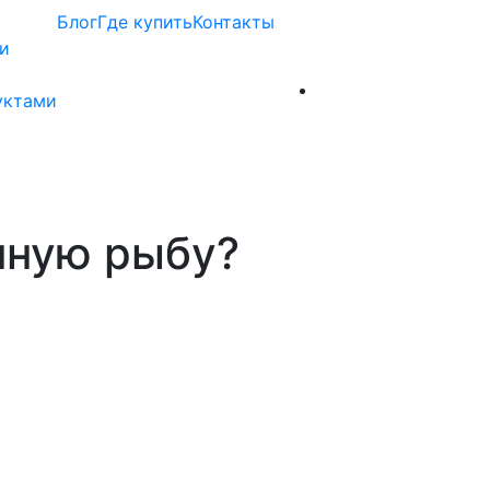
Блог
Где купить
Контакты
и
уктами
нную рыбу?