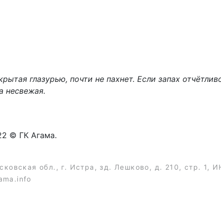
рытая глазурью, почти не пахнет. Если запах отчётлив
а несвежая.
22 © ГК Агама.
ковская обл., г. Истра, зд. Лешково, д. 210, стр. 1,
ama.info