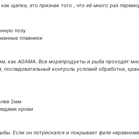
 как щепка, это признак того , что её много раз перем
енную позу
оманные плавники
м, как AGAMA. Все морепродукты и рыба проходят мн
я, последовательный контроль условий обработки, хран
олее 2мм
следами крови
бы. Если он потрескался и покрывает филе неравноме