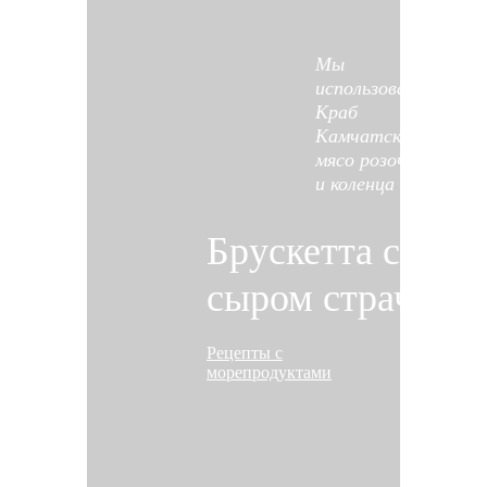
Мы
использовали
Краб
Камчатский
мясо розочки
и коленца
Брускетта с кра
сыром страчател
Рецепты с
морепродуктами