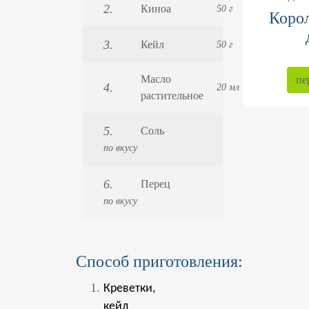
Киноа
50 г
Корол
Кейл
50 г
Масло
пе
20 мл
растительное
Соль
по вкусу
Перец
по вкусу
Способ приготовления:
Креветки,
кейл