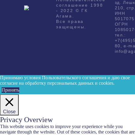
зд. Лешк
соглашение 1998
210, стр
- 2022 © ГК
ИНН
Агама.
5017075
Все права
ОГРН
защищены.
1085017
тел.:
+7(495)
80, e-ma
info@ag
Принимаю условия
Пользовательского соглашения
и даю свое
согласие на обработку персональных данных и cookies.
Принять
Close
Privacy Overview
This website uses cookies to improve your experience while you
navigate through the website. Out of these cookies, the cookies that are