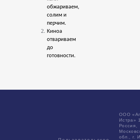
обжариваем,
солим и
перчим.
Киноа
отвариваем
до
готовности.
ООО «А
Истра» 
Россия,
Московс
обл., г. 
Пользовательское