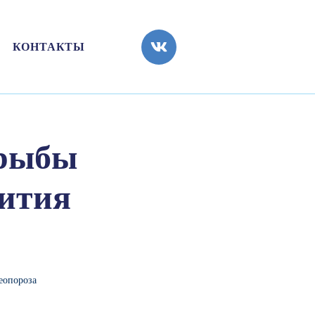
КОНТАКТЫ
 рыбы
вития
еопороза