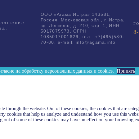
ООО «Агама Истра» 143581,
Россия, Московская обл., г. Истра,
глашение
Г
зд. Лешково, д. 210, стр. 1, ИНН
ма.
5017075973, ОГРН
8
.
1085017001629, тел.: +7(495)580-
70-80, e-mail: info@agama.info
огласие на обработку персональных данных и cookies.
Принять
 through the website. Out of these cookies, the cookies that are catego
party cookies that help us analyze and understand how you use this webs
ing out of some of these cookies may have an effect on your browsing e