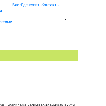
Блог
Где купить
Контакты
и
уктами
ов. Благодаря непревзойденному вкусу