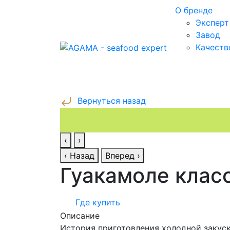
О бренде
Экспер
Завод
Качеств
Вернуться назад
‹
›
‹ Назад
Вперед ›
Гуакамоле клас
Где купить
Описание
История приготовления холодной закуск