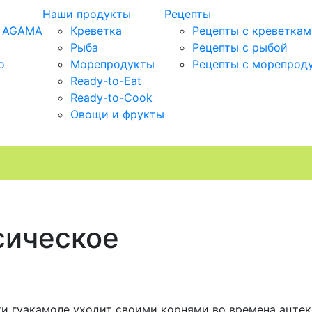
Наши продукты
Рецепты
т AGAMA
Креветка
Рецепты c креветкам
Рыба
Рецепты с рыбой
о
Морепродукты
Рецепты с морепрод
Ready-to-Eat
Ready-to-Cook
Овощи и фрукты
сическое
и гуакамоле уходит своими корнями во времена ацтек