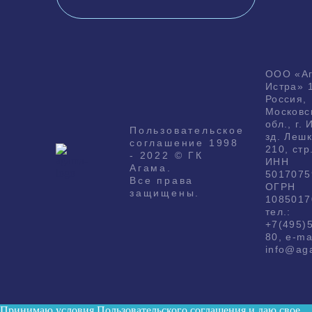
ООО «А
Истра» 
Россия,
Московс
обл., г. 
Пользовательское
зд. Лешк
соглашение 1998
210, стр
- 2022 © ГК
ИНН
Агама.
5017075
Все права
ОГРН
защищены.
1085017
тел.:
+7(495)
80, e-ma
info@ag
Принимаю условия
Пользовательского соглашения
и даю свое