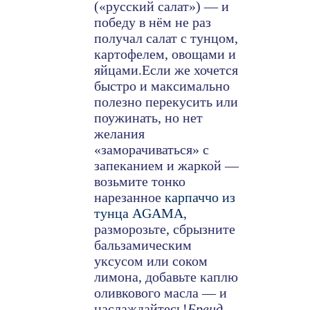
(«русский салат») — и
победу в нём не раз
получал салат с тунцом,
картофелем, овощами и
яйцами.Если же хочется
быстро и максимально
полезно перекусить или
поужинать, но нет
желания
«заморачиваться» с
запеканием и жаркой —
возьмите тонко
нарезанное
карпаччо из
тунца AGAMA
,
разморозьте, сбрызните
бальзамическим
уксусом или соком
лимона, добавьте каплю
оливкового масла — и
наслаждайтесь!
Бренд