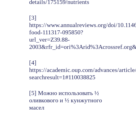
details/175159/nutrients
[3]
https://www.annualreviews.org/doi/10.114
food-111317-095850?
url_ver=Z39.88-
2003&rfr_id=ori%3Arid%3Acrossref.org
[4]
https://academic.oup.com/advances/articl
searchresult=1#110038825
[5] Можно использовать ½
оливкового и ½ кунжутного
масел